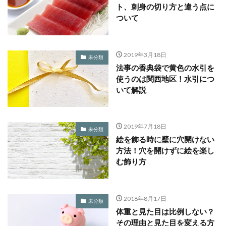
ト、刺身の切り方と違う点に
ついて
2019年3月18日
未分類
法事の香典袋で黄色の水引を
使うのは関西地区！水引につ
いて解説
2019年7月18日
未分類
絵を飾る時に壁に穴開けない
方法！穴を開けずに絵を楽し
む飾り方
2018年8月17日
未分類
体重と見た目は比例しない？
その理由と見た目を変える方