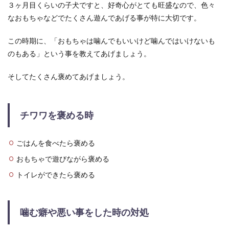
３ヶ月目くらいの子犬ですと、好奇心がとても旺盛なので、色々
アクリル絵の具の落とし方【学生服の
なおもちゃなどでたくさん遊んであげる事が特に大切です。
場合】ポイントや注意点とは
この時期に、「おもちゃは噛んでもいいけど噛んではいけないも
アクリル絵の具の落とし方はついてしまった洋服
のもある」という事を教えてあげましょう。
などの素材によっても違ってきます。では、学生
服に...
そしてたくさん褒めてあげましょう。
チワワを褒める時
ごはんを食べたら褒める
おもちゃで遊びながら褒める
トイレができたら褒める
噛む癖や悪い事をした時の対処