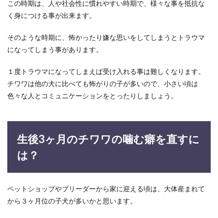
この時期は、人や社会性に慣れやすい時期で、様々な事を抵抗な
烙印を押さ...
く身につける事が出来ます。
そのような時期に、怖かったり嫌な思いをしてしまうとトラウマ
バラの花びら活用方法！押し花・ドラ
になってしまう事があります。
イフラワー・ポプリの作り方
１度トラウマになってしまえば受け入れる事は難しくなります。
あなたの誕生日に大切な人からたくさんのバラの
チワワは他の犬に比べても怖がりの子が多いので、小さい頃は
花をもらったら、そのバラをいつまでも残してお
色々な人とコミュニケーションをとったりしましょう。
きたいと思う...
生後3ヶ月のチワワの噛む癖を直すに
歌手を目指す子供オーディションで気
を付けたいポイントと対策
は？
子供を将来芸能界に入れたいと考える親御さんは
多いと思います。子供のダンスの才能を生かした
ペットショップやブリーダーから家に迎える頃は、大体産まれて
いとか、...
から３ヶ月位の子犬が多いかと思います。