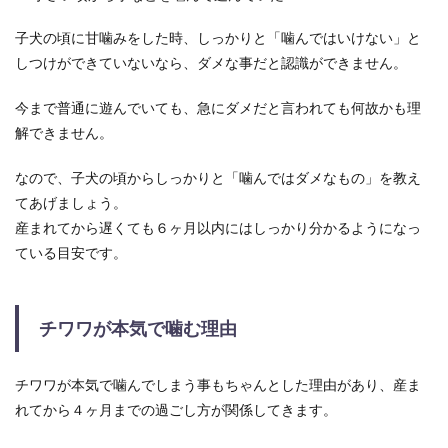
白身魚のフライは冷凍保存することで、料理の時
子犬の頃に甘噛みをした時、しっかりと「噛んではいけない」と
短にもなりますし、お弁当などにも使えて便利で
しつけができていないなら、ダメな事だと認識ができません。
すよね。...
今まで普通に遊んでいても、急にダメだと言われても何故かも理
解できません。
腹筋のやり方は呼吸が大切！正しい呼
なので、子犬の頃からしっかりと「噛んではダメなもの」を教え
吸法をマスターしましょう
てあげましょう。
お腹周りが気になってきたことが原因で「腹筋を
産まれてから遅くても６ヶ月以内にはしっかり分かるようになっ
始めよう」と思う人も多いでしょう。しかし、正
ている目安です。
しい...
チワワが本気で噛む理由
【女独身30代】結婚できないと世間か
ら烙印を押される理由
チワワが本気で噛んでしまう事もちゃんとした理由があり、産ま
れてから４ヶ月までの過ごし方が関係してきます。
女性の結婚年齢が上がっているとはいえ、30代で
独身でいると、世間から結婚できない女性として