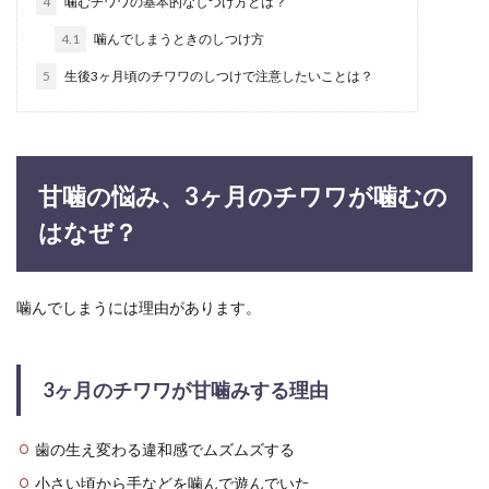
4
噛むチワワの基本的なしつけ方とは？
音に敏感な赤ちゃん！赤ちゃんがすぐ
4.1
噛んでしまうときのしつけ方
に起きる理由と対処法を解説
5
生後3ヶ月頃のチワワのしつけで注意したいことは？
赤ちゃんが音に敏感で、ほんの少しの物音でもす
ぐに赤ちゃんが起きてしまう事に、頭を抱えてい
るママもいる...
甘噛の悩み、3ヶ月のチワワが噛むの
はなぜ？
野良猫を保護した後、猫が鳴きやまな
い理由とその対策について
噛んでしまうには理由があります。
野良猫を保護した後ずっと鳴きやまないと、病気
や怪我をしているのでは…と心配になってしまう
ものです。...
3ヶ月のチワワが甘噛みする理由
歯の生え変わる違和感でムズムズする
白身魚フライの冷凍保存期間とコツと
おすすめアレンジ方法
小さい頃から手などを噛んで遊んでいた