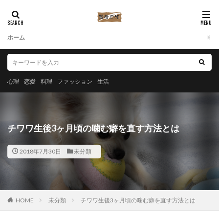
ホーム
心理
恋愛
料理
ファッション
生活
チワワ生後3ヶ月頃の噛む癖を直す方法とは
2018年7月30日
未分類
HOME
未分類
チワワ生後3ヶ月頃の噛む癖を直す方法とは