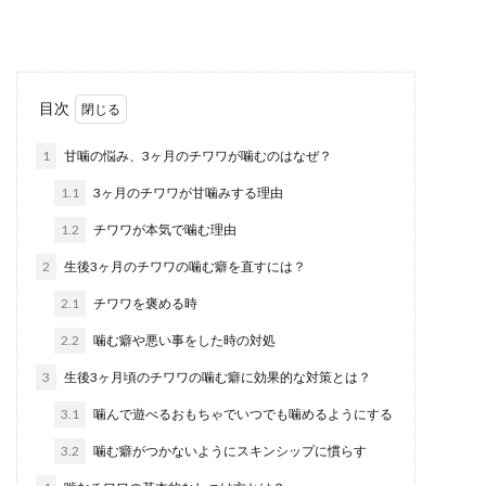
も、一度は...
魚焼きグリルの掃除方法！内部のベタ
目次
ベタ汚れを綺麗にする掃除法
1
甘噛の悩み、3ヶ月のチワワが噛むのはなぜ？
お魚を焼いた後の魚焼きグリルの内部には、ベタ
1.1
3ヶ月のチワワが甘噛みする理由
ベタ汚れや頑固な焦げ付き汚れが残っていますよ
ね。油断して...
1.2
チワワが本気で噛む理由
2
生後3ヶ月のチワワの噛む癖を直すには？
2.1
チワワを褒める時
メダカは水草を食べるのは本当？メダ
カにおすすめの水草はコレ！
2.2
噛む癖や悪い事をした時の対処
3
生後3ヶ月頃のチワワの噛む癖に効果的な対策とは？
メダカが水草を食べると聞くと「本当に食べる
の？」とびっくりする人もいるかもしれません
3.1
噛んで遊べるおもちゃでいつでも噛めるようにする
ね。水草の種類に...
3.2
噛む癖がつかないようにスキンシップに慣らす